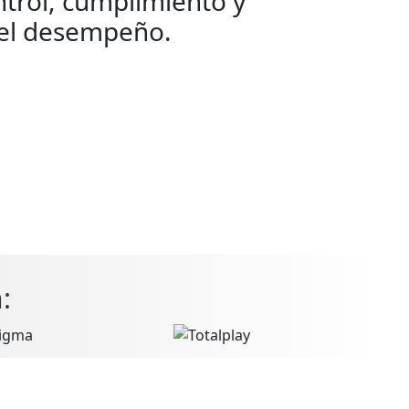
ntrol, cumplimiento y
del desempeño.
: