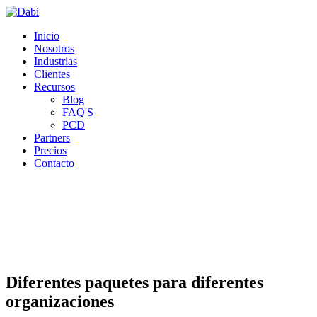
Ir a la página principal de Dabi
Inicio
Nosotros
Industrias
Clientes
Recursos
Blog
FAQ'S
PCD
Partners
Precios
Contacto
Diferentes paquetes para diferentes
organizaciones