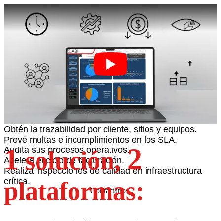
Obtén la trazabilidad por cliente, sitios y equipos.
Prevé multas e incumplimientos en los SLA.
1
2
Audita sus procesos operativos.
solución,
Acelera el ciclo de facturación.
Realiza inspecciones de calidad en infraestructura
crítica.
plataformas:
Contáctanos