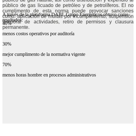
público de gas licuado de petróleo y de petrolíferos. El no
cumplimento de esta norma puede provocar sanciones
A través de la plataforma DABI, Grupo Energéticos obtuvo como
como: aplicación de multas por incumplimiento, suspensión
resultados:
temporal de actividades, retiro de permisos y clausura
40%
permanente.
menos costos operativos por auditoría
30%
mejor cumplimento de la normativa vigente
70%
menos horas hombre en procesos administrativos