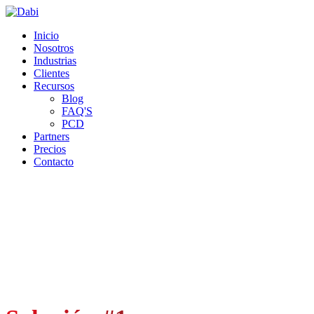
Ir a la página principal de Dabi
Inicio
Nosotros
Industrias
Clientes
Recursos
Blog
FAQ'S
PCD
Partners
Precios
Contacto