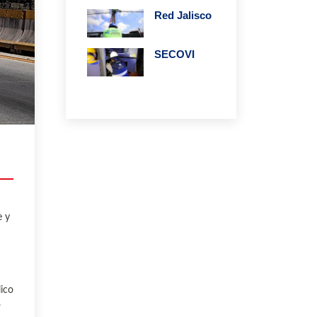
Red Jalisco
SECOVI
e y
lico
o