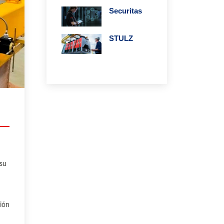
Securitas
STULZ
 su
ción