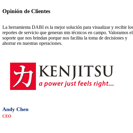
Opinión de Clientes
os
Estamos muy satisfechos por el servicio brindado por su compañía, a
l
pesar de la caída de otras plataformas como WhatsApp, los reportes
de servicio de DABI siguen llegando a nuestros correos y eso nos
deja muy tranquilos.
Luis Flores
Field Service Director LATAM