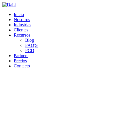
Ir a la página principal de Dabi
Inicio
Nosotros
Industrias
Clientes
Recursos
Blog
FAQ'S
PCD
Partners
Precios
Contacto